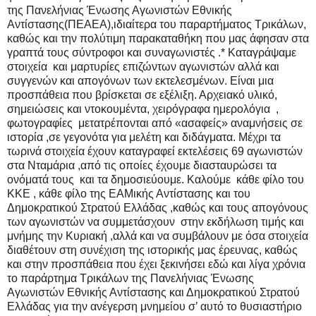
της Πανελήνιας Ένωσης Αγωνιστών Εθνικής
Αντίστασης(ΠΕΑΕΑ),ιδιαίτερα του παραρτήματος Τρικάλων,
καθώς και την πολύτιμη παρακαταθήκη που μας άφησαν στα
γραπτά τους σύντροφοι και συναγωνιστές .* Καταγράψαμε
στοιχεία και μαρτυρίες επιζώντων αγωνιστών αλλά και
συγγενών και απογόνων των εκτελεσμένων. Είναι μια
προσπάθεια που βρίσκεται σε εξέλιξη. Αρχειακό υλικό,
σημειώσεις και ντοκουμέντα, χειρόγραφα ημερολόγια ,
φωτογραφίες μετατρέπονται από «ασαφείς» αναμνήσεις σε
ιστορία ,σε γεγονότα για μελέτη και διδάγματα. Μέχρι τα
τωρινά στοιχεία έχουν καταγραφεί εκτελέσεις 69 αγωνιστών
στα Νταμάρια ,από τις οποίες έχουμε διασταυρώσει τα
ονόματά τους και τα δημοσιεύουμε. Καλούμε κάθε φίλο του
ΚΚΕ , κάθε φίλο της ΕΑΜικής Αντίστασης και του
Δημοκρατικού Στρατού Ελλάδας ,καθώς και τους απογόνους
των αγωνιστών να συμμετάσχουν στην εκδήλωση τιμής και
μνήμης την Κυριακή ,αλλά και να συμβάλουν με όσα στοιχεία
διαθέτουν στη συνέχιση της ιστορικής μας έρευνας, καθώς
και στην προσπάθεια που έχει ξεκινήσει εδώ και λίγα χρόνια
το παράρτημα Τρικάλων της Πανελήνιας Ένωσης
Αγωνιστών Εθνικής Αντίστασης και Δημοκρατικού Στρατού
Ελλάδας για την ανέγερση μνημείου σ’ αυτό το θυσιαστήριο