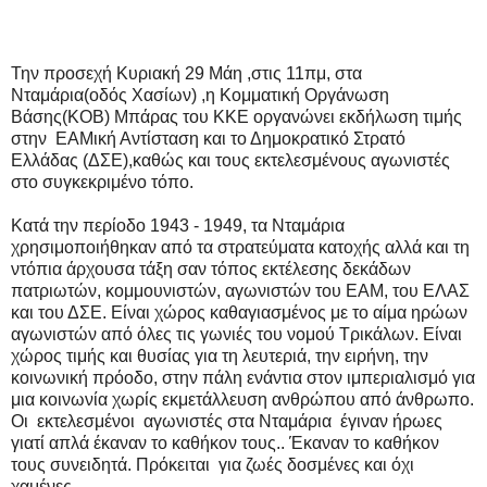
Την προσεχή Κυριακή 29 Μάη ,στις 11πμ, στα
Νταμάρια(οδός Χασίων) ,η Κομματική Οργάνωση
Βάσης(ΚΟΒ) Μπάρας του ΚΚΕ οργανώνει εκδήλωση τιμής
στην ΕΑΜική Αντίσταση και το Δημοκρατικό Στρατό
Ελλάδας (ΔΣΕ),καθώς και τους εκτελεσμένους αγωνιστές
στο συγκεκριμένο τόπο.
Κατά την περίοδο 1943 - 1949, τα Νταμάρια
χρησιμοποιήθηκαν από τα στρατεύματα κατοχής αλλά και τη
ντόπια άρχουσα τάξη σαν τόπος εκτέλεσης δεκάδων
πατριωτών, κομμουνιστών, αγωνιστών του ΕΑΜ, του ΕΛΑΣ
και του ΔΣΕ. Είναι χώρος καθαγιασμένος με το αίμα ηρώων
αγωνιστών από όλες τις γωνιές του νομού Τρικάλων. Είναι
χώρος τιμής και θυσίας για τη λευτεριά, την ειρήνη, την
κοινωνική πρόοδο, στην πάλη ενάντια στον ιμπεριαλισμό για
μια κοινωνία χωρίς εκμετάλλευση ανθρώπου από άνθρωπο.
Οι εκτελεσμένοι αγωνιστές στα Νταμάρια έγιναν ήρωες
γιατί απλά έκαναν το καθήκον τους.. Έκαναν το καθήκον
τους συνειδητά. Πρόκειται για ζωές δοσμένες και όχι
χαμένες.