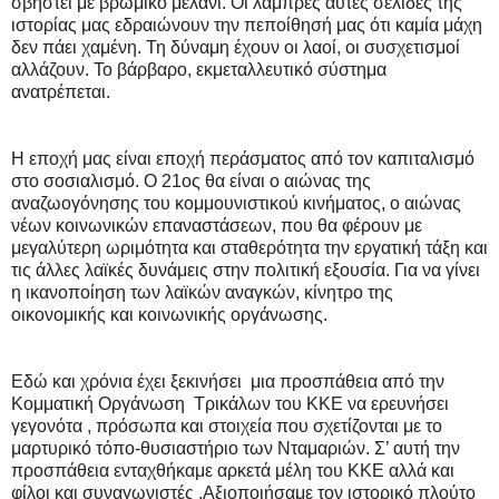
σβηστεί με βρώμικο μελάνι. Οι λαμπρές αυτές σελίδες της
ιστορίας μας εδραιώνουν την πεποίθησή μας ότι καμία μάχη
δεν πάει χαμένη. Τη δύναμη έχουν οι λαοί, οι συσχετισμοί
αλλάζουν. Το βάρβαρο, εκμεταλλευτικό σύστημα
ανατρέπεται.
Η εποχή μας είναι εποχή περάσματος από τον καπιταλισμό
στο σοσιαλισμό. Ο 21ος θα είναι ο αιώνας της
αναζωογόνησης του κομμουνιστικού κινήματος, ο αιώνας
νέων κοινωνικών επαναστάσεων, που θα φέρουν με
μεγαλύτερη ωριμότητα και σταθερότητα την εργατική τάξη και
τις άλλες λαϊκές δυνάμεις στην πολιτική εξουσία. Για να γίνει
η ικανοποίηση των λαϊκών αναγκών, κίνητρο της
οικονομικής και κοινωνικής οργάνωσης.
Εδώ και χρόνια έχει ξεκινήσει μια προσπάθεια από την
Κομματική Οργάνωση Τρικάλων του ΚΚΕ να ερευνήσει
γεγονότα , πρόσωπα και στοιχεία που σχετίζονται με το
μαρτυρικό τόπο-θυσιαστήριο των Νταμαριών. Σ’ αυτή την
προσπάθεια ενταχθήκαμε αρκετά μέλη του ΚΚΕ αλλά και
φίλοι και συναγωνιστές .Αξιοποιήσαμε τον ιστορικό πλούτο