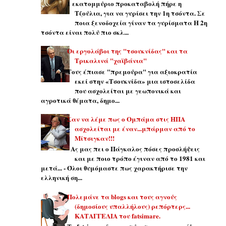
1 εκατομμύριο προκαταβολή πήρε η
Τζούλια, για να γυρίσει την 1η τσόντα. Σε
ποια ξενοδοχεία γίναν τα γυρίσματα Η 2η
τσόντα είναι πολύ πιο σκλ...
Οι εργολάβοι της "τσουκνίδας" και τα
Τρικαλινά "χαϊβάνια"
Τους έπιασε "πρεμούρα" για αξιοκρατία
εκεί στην «Τσουκνίδα» μια ιστοσελίδα
που ασχολείται με γεωπονικά και
αγροτικά θέματα, δημο...
Σαν να λέμε πως ο Ομπάμα στις ΗΠΑ
ασχολείται με έναν...μπάρμαν από το
Μίτσιγκαν!!!
- Ας μας πει ο Πάγκαλος πόσες προσλήψεις
και με ποιο τρόπο έγιναν από το 1981 και
μετά... - Όλοι θυμόμαστε πως χαρακτήρισε την
ελληνική ση...
Πολεμάνε τα blogs και τους αγνούς
(δημοσίους υπαλλήλους) ρεπόρτερς...
ΚΑΤΑΓΓΕΛΙΑ του fatsimare.