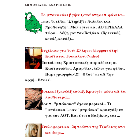
ΔΗΜΟΦΙΛΕΙΣ ΑΝΑΡΤΗΣΕΙΣ
Το μπακακάκι βγήκε ξανά στην επιφάνεια...
...και τι είπε; "Στηρίξτε παίκτες και
προπονητή". Μας έγινε και ΑΟ ΤΡΙΚΑΛΑ
τώρα... Λέξη για τον Βαζάκα. (Βρεκεκέξ
κουάξ, κουάξ)...
Ευχέλαιο για τους Έλληνες bloggers στην
Καστανιά Τρικάλων. (Video)
Πιστοί στις Χριστιανικές παραδόσεις οι
Καστανιώτες. Αμαρτίες, τέλος για φέτος.
Παρεγράφησαν.!!! "Φτου" κι απ'την
αρχή... Ετελέ...
Βρεκεκέξ, κουάξ κουάξ. Κραυγές μέσα απ τα
λασπόνερα...
Βρε τι "μπάκακα" έχουν μερικοί... Τι
"μπάκακα", σαν "μπράσκα" κραυγάζουν
για τον ΑΟΤ. Και έτσι ο Βαζάκας, και ...
Κυκλοφορεί και 2η τσόντα της Τζούλιας στα
sex shops...