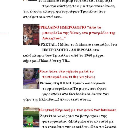
Το fatsimare διαμαρτύρεται και εκφράζει
την αγανάκτησή του για την ανακοίνωση
της ένωσης επαγγ. φωτογράφων Τρικάλων που
στρέφεται κατά συν...
ΤΡΙΚΑΛΙΝΟ ΗΜΕΡΟΛΟΓΙΟ "Από το
μπουρδέλο της Νίνας, στο μπουρδέλο της
Ασκληπιού..."
ΕΡΧΕΤΑΙ... ! Μάικ το fatsimare ετοιμάζει ένα
ΗΜΕΡΟΛΌΓΙΟ - ΑΦΙΕΡΩΜΑ στα
κολόμπαρα των Τρικάλων από το 1960 μέχρι
σήμερα...Πόσα δίνεις; TR...
Όταν πάνε στο γήπεδο μετά το
τσιπουράδικο, τι θες να γίνει;
Οπαδός στη ΦΗΚΗ Τρικάλων δάγκωσε
τερματοφύλακα!Το ματς, που έγινε
γκρουπάκι στο facebook και έκανε τον
γύρο της Ελλάδας...! Αλκοοτέστ στου...
Αθλητική Κυριακή με τον φακό του fatsimare
- Ζητείται νονός για το βατραχάκι της
φωτογραφίας -Μπάχαλο στο κλειστό με
τα εγκαίνια της κερκίδας. -Όλα τα λεφτά