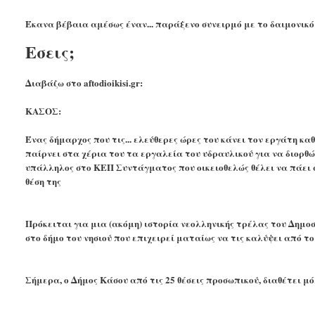
Έκανα βέβαια αμέσως έναν... παράξενο συνειρμό με το δαιμονικό 
Εσεις;
Διαβάζω στο aftodioikisi.gr:
ΚΑΣΟΣ:
Ένας δήμαρχος που τις... ελεύθερες ώρες του κάνει τον εργάτη κ
παίρνει στα χέρια του τα εργαλεία του υδραυλικού για να διορθώ
υπάλληλος στο ΚΕΠ Συντάγματος που οικειοθελώς θέλει να πάει 
θέση της
Πρόκειται για μια (ακόμη) ιστορία νεολληνικής τρέλας του Δημο
στο δήμο του νησιού που επιχειρεί ματαίως να τις καλύψει από το
Σήμερα, ο Δήμος Κάσου από τις 25 θέσεις προσωπικού, διαθέτει μό