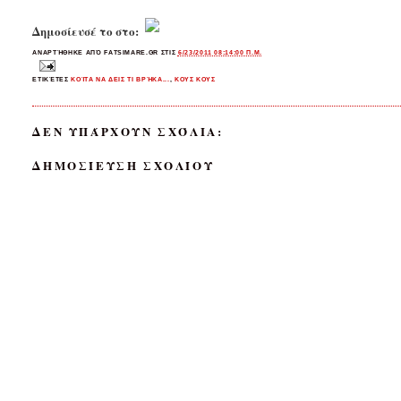
Δημοσίευσέ το στο:
ΑΝΑΡΤΉΘΗΚΕ ΑΠΌ
FATSIMARE.GR
ΣΤΙΣ
6/23/2011 08:14:00 Π.Μ.
ΕΤΙΚΈΤΕΣ
ΚΟΊΤΑ ΝΑ ΔΕΙΣ ΤΙ ΒΡΉΚΑ...
,
ΚΟΥΣ ΚΟΥΣ
ΔΕΝ ΥΠΆΡΧΟΥΝ ΣΧΌΛΙΑ:
ΔΗΜΟΣΊΕΥΣΗ ΣΧΟΛΊΟΥ