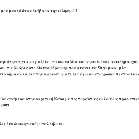
μου μυαλό όταν διάβασα την είδηση...!!!
αθαριότητας για να μαζέψει τα σκουπίδια του νησιού, ένας αντιδήμαρχος
σει τις βλάβες στο δίκτυο ύδρευσης που φτάνει τα 50 χλμ και μία
στο δήμο αλλά δεν την αφήνουν γιατί δεν έχει συμπληρώσει πενταετία 
σίου ανάμεσα στην ακριτική Κάσο με τις τεράστιες ελλείψεις προσωπικ
 2009
λις δύο διοικητικούς υπαλλήλους.