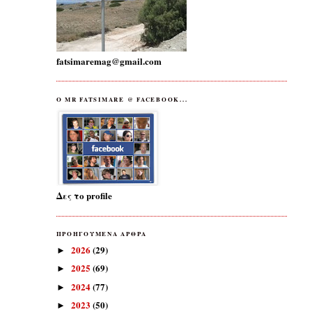
fatsimaremag@gmail.com
O MR FATSIMARE @ FACEBOOK...
Δες το profile
ΠΡΟΗΓΟΥΜΕΝΑ ΑΡΘΡΑ
2026
(29)
►
2025
(69)
►
2024
(77)
►
2023
(50)
►